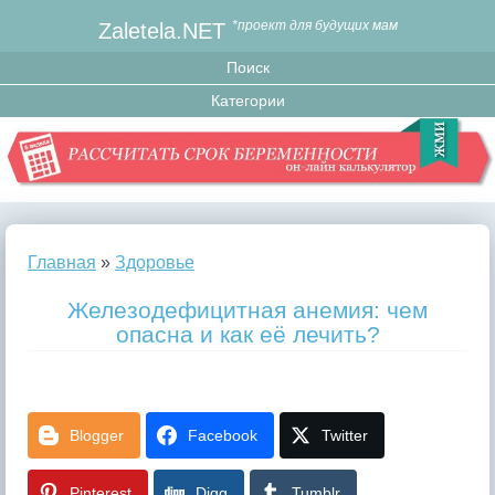
Zaletela.NET
*проект для будущих мам
Главная
»
Здоровье
Железодефицитная анемия: чем
опасна и как её лечить?
Blogger
Facebook
Twitter
Pinterest
Digg
Tumblr