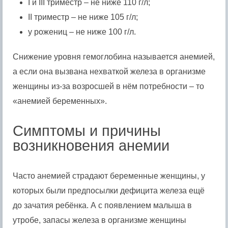
I и III триместр – не ниже 110 г/л;
II триместр – не ниже 105 г/л;
у рожениц – не ниже 100 г/л.
Снижение уровня гемоглобина называется анемией,
а если она вызвана нехваткой железа в организме
женщины из-за возросшей в нём потребности – то
«анемией беременных».
Симптомы и причины
возникновения анемии
Часто анемией страдают беременные женщины, у
которых были предпосылки дефицита железа ещё
до зачатия ребёнка. А с появлением малыша в
утробе, запасы железа в организме женщины