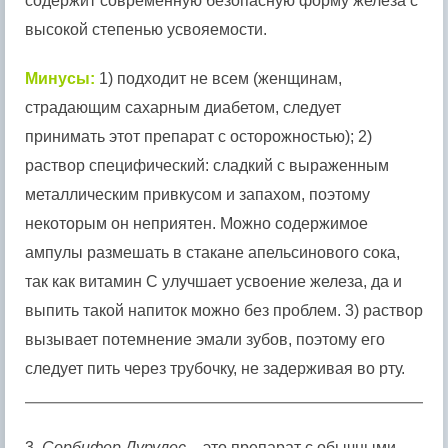
содержит современную безопасную форму железа с
высокой степенью усвояемости.
Минусы:
1) подходит не всем (женщинам,
страдающим сахарным диабетом, следует
принимать этот препарат с осторожностью); 2)
раствор специфический: сладкий с выраженным
металлическим привкусом и запахом, поэтому
некоторым он неприятен. Можно содержимое
ампулы размешать в стакане апельсинового сока,
так как витамин C улучшает усвоение железа, да и
выпить такой напиток можно без проблем. 3) раствор
вызывает потемнение эмали зубов, поэтому его
следует пить через трубочку, не задерживая во рту.
3.
Сорбифер Дурулес
– это препарат с обычными