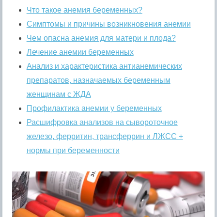
Что такое анемия беременных?
Симптомы и причины возникновения анемии
Чем опасна анемия для матери и плода?
Лечение анемии беременных
Анализ и характеристика антианемических
препаратов, назначаемых беременным
женщинам с ЖДА
Профилактика анемии у беременных
Расшифровка анализов на сывороточное
железо, ферритин, трансферрин и ЛЖСС +
нормы при беременности