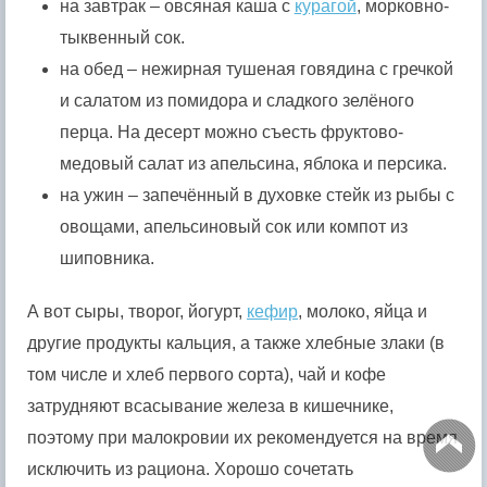
на завтрак – овсяная каша с
курагой
, морковно-
тыквенный сок.
на обед – нежирная тушеная говядина с гречкой
и салатом из помидора и сладкого зелёного
перца. На десерт можно съесть фруктово-
медовый салат из апельсина, яблока и персика.
на ужин – запечённый в духовке стейк из рыбы с
овощами, апельсиновый сок или компот из
шиповника.
А вот сыры, творог, йогурт,
кефир
, молоко, яйца и
другие продукты кальция, а также хлебные злаки (в
том числе и хлеб первого сорта), чай и кофе
затрудняют всасывание железа в кишечнике,
поэтому при малокровии их рекомендуется на время
исключить из рациона. Хорошо сочетать