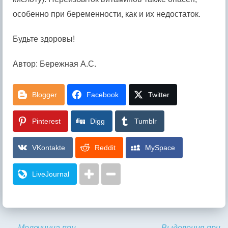
особенно при беременности, как и их недостаток.
Будьте здоровы!
Автор: Бережная А.С.
Blogger
Facebook
Twitter
Pinterest
Digg
Tumblr
VKontakte
Reddit
MySpace
LiveJournal
←
Молочница при
Выделения при