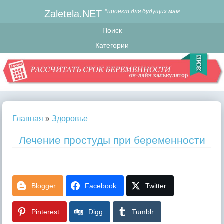
Zaletela.NET
*проект для будущих мам
Главная
»
Здоровье
Лечение простуды при беременности
Blogger
Facebook
Twitter
Pinterest
Digg
Tumblr