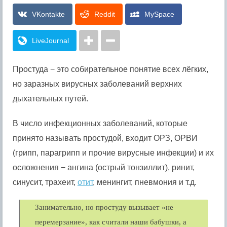
VKontakte
Reddit
MySpace
LiveJournal
Простуда − это собирательное понятие всех лёгких,
но заразных вирусных заболеваний верхних
дыхательных путей.
В число инфекционных заболеваний, которые
принято называть простудой, входит ОРЗ, ОРВИ
(грипп, парагрипп и прочие вирусные инфекции) и их
осложнения − ангина (острый тонзиллит), ринит,
синусит, трахеит,
отит
, менингит, пневмония и т.д.
Занимательно, но простуду вызывает «не
перемерзание», как считали наши бабушки, а