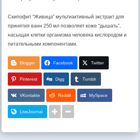
Скипофит “Живица” мультиактивный экстракт для
принятия ванн 250 мл позволяет коже “дышать”,
насыщая клетки организма человека кислородом и
питательными компонентами.
Blogger
Facebook
Twitter
Pinterest
Digg
Tumblr
VKontakte
Reddit
MySpace
LiveJournal