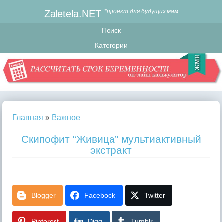
Zaletela.NET
*проект для будущих мам
Главная
»
Важное
Скипофит “Живица” мультиактивный
экстракт
Blogger
Facebook
Twitter
Pinterest
Digg
Tumblr