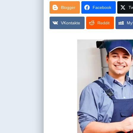
Blogger
Facebook
Tw
VKontakte
Reddit
My