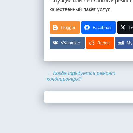
ситуация или же плановый ремонт,
качественный пакет услуг.
Blogger
Facebook
Tw
VKontakte
Reddit
My
←
Когда требуется ремонт
кондиционера?