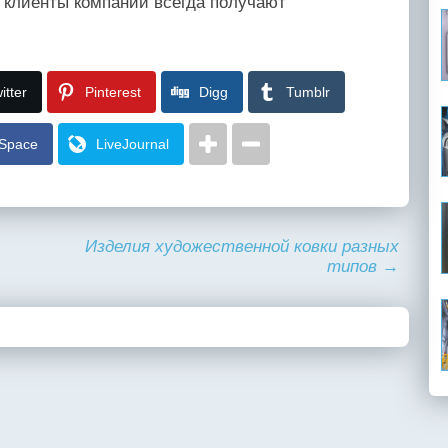
 клиенты компании всегда получают
itter
Pinterest
Digg
Tumblr
Space
LiveJournal
Изделия художественной ковки разных
типов
→