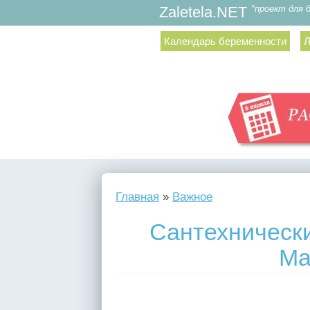
*проект для 
Zaletela.NET
Календарь беременности
Л
Главная
»
Важное
Сантехнически
Ma