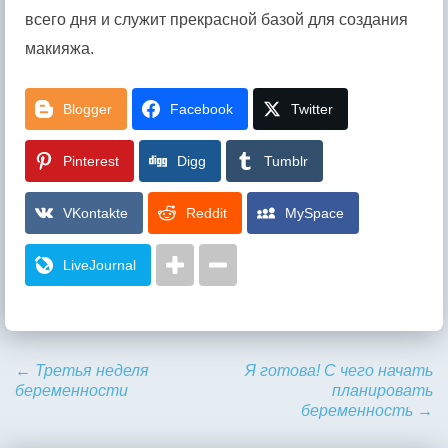
всего дня и служит прекрасной базой для создания
макияжа.
Blogger
Facebook
Twitter
Pinterest
Digg
Tumblr
VKontakte
Reddit
MySpace
LiveJournal
←
Третья неделя
Я готова! С чего начать
беременности
планировать
беременность
→