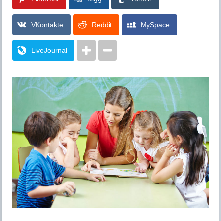
VKontakte
Reddit
MySpace
LiveJournal