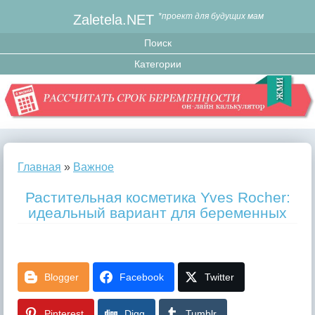
Zaletela.NET
*проект для будущих мам
Главная
»
Важное
Растительная косметика Yves Rocher:
идеальный вариант для беременных
Blogger
Facebook
Twitter
Pinterest
Digg
Tumblr