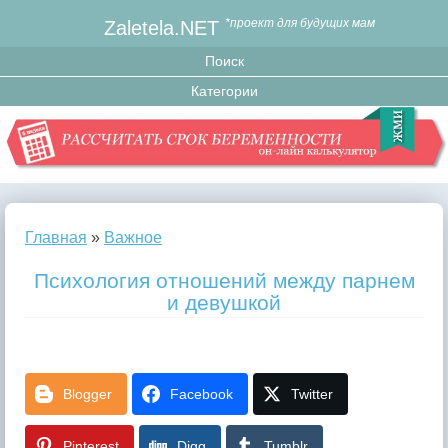
Zaletela.NET
*проект для будущих мам
Главная
»
Важное
Психология отношений между парнем
и девушкой
Blogger
Facebook
Twitter
Pinterest
Digg
Tumblr