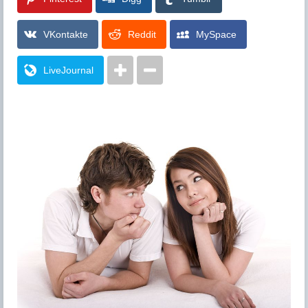
VKontakte
Reddit
MySpace
LiveJournal