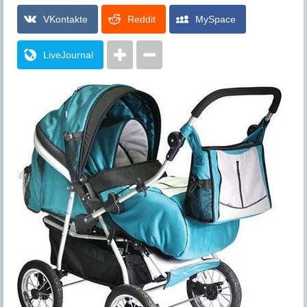
VKontakte
Reddit
MySpace
LiveJournal