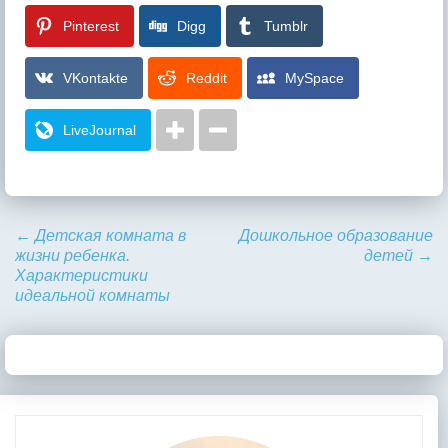
Pinterest
Digg
Tumblr
VKontakte
Reddit
MySpace
LiveJournal
←
Детская комната в
Дошкольное образование
жизни ребенка.
детей
→
Характеристики
идеальной комнаты