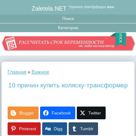
Zaletela.NET
*проект для будущих мам
Главная
»
Важное
10 причин купить коляску-трансформер
Blogger
Facebook
Twitter
Pinterest
Digg
Tumblr