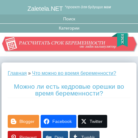
Zaletela.NET
*проект для будущих мам
Главная
»
Что можно во время беременности?
Можно ли есть кедровые орешки во
время беременности?
Blogger
Facebook
Twitter
Pinterest
Digg
Tumblr