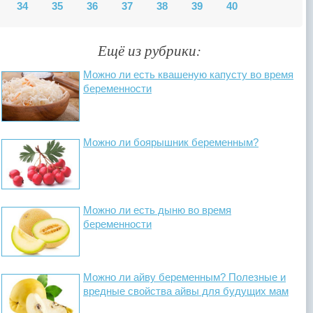
34
35
36
37
38
39
40
Ещё из рубрики:
Можно ли есть квашеную капусту во время
беременности
Можно ли боярышник беременным?
Можно ли есть дыню во время
беременности
Можно ли айву беременным? Полезные и
вредные свойства айвы для будущих мам