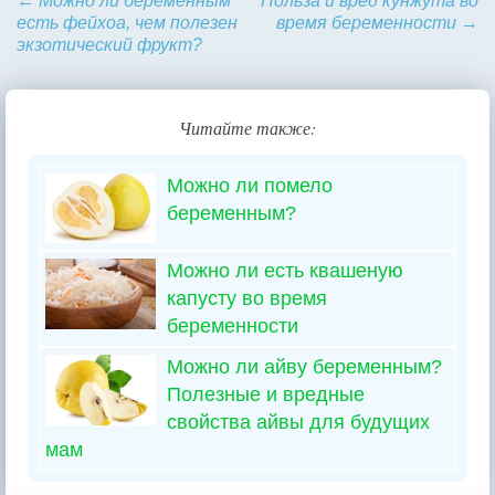
←
Можно ли беременным
Польза и вред кунжута во
есть фейхоа, чем полезен
время беременности
→
экзотический фрукт?
Читайте также:
Можно ли помело
беременным?
Можно ли есть квашеную
капусту во время
беременности
Можно ли айву беременным?
Полезные и вредные
свойства айвы для будущих
мам