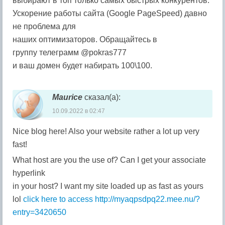
выбирают в топ только самых быстрых конкурентов.
Ускорение работы сайта (Google PageSpeed) давно
не проблема для
наших оптимизаторов. Обращайтесь в
группу телеграмм @pokras777
и ваш домен будет набирать 100\100.
Maurice
сказал(а):
10.09.2022 в 02:47
Nice blog here! Also your website rather a lot up very
fast!
What host are you the use of? Can I get your associate
hyperlink
in your host? I want my site loaded up as fast as yours
lol
click here to access
http://myaqpsdpq22.mee.nu/?
entry=3420650