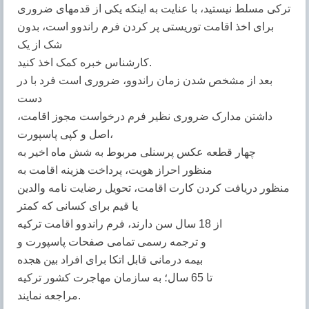
ترکی مسلط نیستید، با عنایت به اینکه یکی از قدمهای ضروری
برای اخذ اقامت توریستی پر کردن فرم راندوو است، بدون
شک از یک
کارشناس خبره کمک اخذ کنید.
بعد از مشخص شدن زمان راندوو، ضروری است فرد با در
دست
داشتن مدارک ضروری نظیر فرم درخواست مجوز اقامت،
اصل و کپی پاسپورت،
چهار قطعه عکس پرسنلی مربوط به شش ماه اخیر به
منظور احراز هویت، پرداخت هزینه اقامت به
منظور دریافت کردن کارت اقامت، تحویل رضایت نامه والدین
یا قیم برای کسانی که کمتر
از 18 سال سن دارند، فرم راندوو اقامت ترکیه
و ترجمه رسمی تمامی صفحات پاسپورت و
بیمه درمانی قابل اتکا برای افراد بین هجده
تا 65 سال؛ به سازمان مهاجرت کشور ترکیه
مراجعه نمایند.