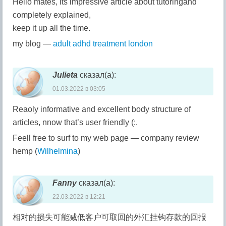
Hello mates, its impressive article about tutoringand
completely explained,
keep it up all the time.
my blog —
adult adhd treatment london
Julieta
сказал(а):
01.03.2022 в 03:05
Reaoly informative and excellent body structure of
articles, nnow that’s user friendly (:.
Feell free to surf to my web page — company review
hemp (
Wilhelmina
)
Fanny
сказал(а):
22.03.2022 в 12:21
相对的损失可能减低客户可取回的外汇挂钩存款的回报