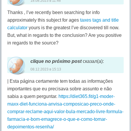
18.08.2023 в 11:46
Thanks , I’ve recently been searching for info
approximately this subject for ages
taxes tags and title
calculator
yours is the greatest I’ve discovered till now.
But, what in regards to the conclusion? Are you positive
in regards to the source?
clique no próximo post
сказал(а):
08.12.2023 в 15:13
| Esta página certamente tem todas as informações
importantes que eu precisava sobre assunto e não
sabia a quem perguntar.
https://diet365.fit/g1-moder-
maxx-diet-funciona-anvisa-composicao-preco-onde-
comprar-reclame-aqui-valor-bula-mercado-livre-formula-
farmacia-e-bom-emagrece-o-que-e-como-tomar-
depoimentos-resenha/