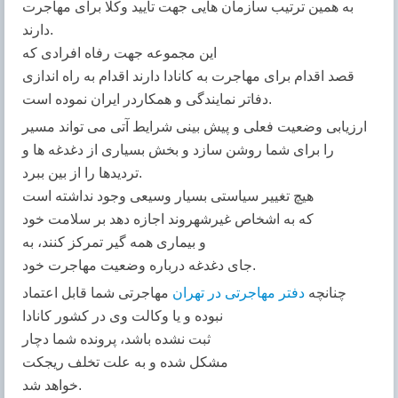
به همین ترتیب سازمان هایی جهت تایید وکلا برای مهاجرت
دارند.
این مجموعه جهت رفاه افرادی که
قصد اقدام برای مهاجرت به کانادا دارند اقدام به راه اندازی
دفاتر نمایندگی و همکاردر ایران نموده است.
ارزیابی وضعیت فعلی و پیش بینی شرایط آتی می تواند مسیر
را برای شما روشن سازد و بخش بسیاری از دغدغه ها و
تردیدها را از بین ببرد.
هیچ تغییر سیاستی بسیار وسیعی وجود نداشته است
که به اشخاص غیرشهروند اجازه دهد بر سلامت خود
و بیماری همه گیر تمرکز کنند، به
جای دغدغه درباره وضعیت مهاجرت خود.
چنانچه
دفتر مهاجرتی در تهران
مهاجرتی شما قابل اعتماد
نبوده و یا وکالت وی در کشور کانادا
ثبت نشده باشد، پرونده شما دچار
مشکل شده و به علت تخلف ریجکت
خواهد شد.