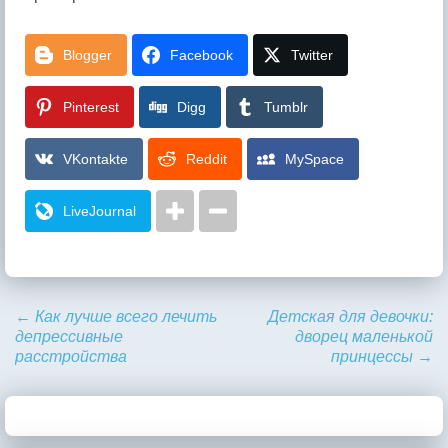
Blogger
Facebook
Twitter
Pinterest
Digg
Tumblr
VKontakte
Reddit
MySpace
LiveJournal
←
Как лучше всего лечить
Детская для девочки:
депрессивные
дворец маленькой
расстройства
принцессы
→