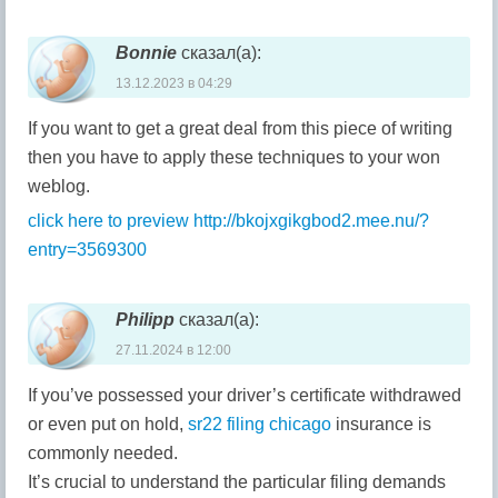
Bonnie
сказал(а):
13.12.2023 в 04:29
If you want to get a great deal from this piece of writing
then you have to apply these techniques to your won
weblog.
click here to preview
http://bkojxgikgbod2.mee.nu/?
entry=3569300
Philipp
сказал(а):
27.11.2024 в 12:00
If you’ve possessed your driver’s certificate withdrawed
or even put on hold,
sr22 filing chicago
insurance is
commonly needed.
It’s crucial to understand the particular filing demands