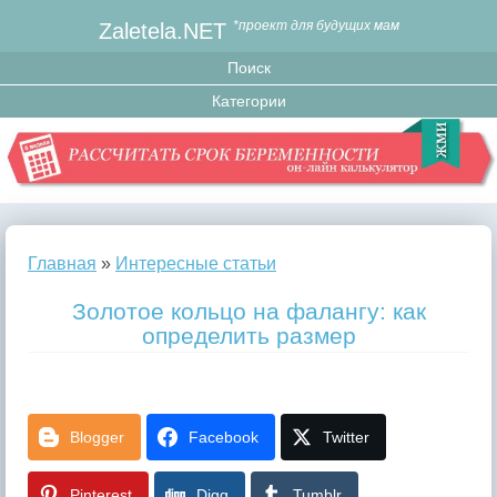
Zaletela.NET
*проект для будущих мам
Главная
»
Интересные статьи
Золотое кольцо на фалангу: как
определить размер
Blogger
Facebook
Twitter
Pinterest
Digg
Tumblr