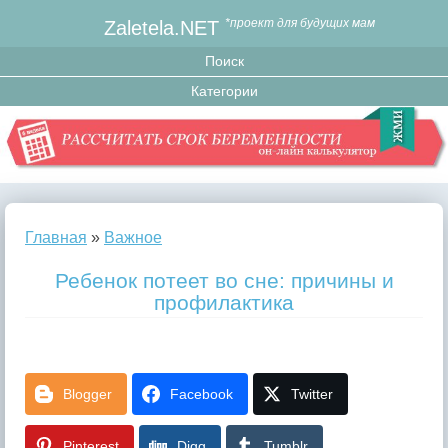
Zaletela.NET
*проект для будущих мам
Главная
»
Важное
Ребенок потеет во сне: причины и
профилактика
Blogger
Facebook
Twitter
Pinterest
Digg
Tumblr