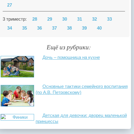
27
3 триместр:
28
29
30
31
32
33
34
35
36
37
38
39
40
Ещё из рубрики:
Дочь – помощница на кухне
Основные тактики семейного воспитания
(по А.В. Петровскому)
Детская для девочки: дворец маленькой
принцессы