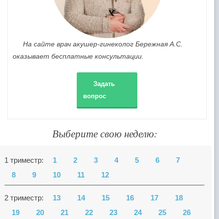
На сайте врач акушер-гинеколог Бережная А.С.
оказывает бесплатные консультации.
Задать
вопрос
Выберите свою неделю:
1 триместр:
1
2
3
4
5
6
7
8
9
10
11
12
2 триместр:
13
14
15
16
17
18
19
20
21
22
23
24
25
26