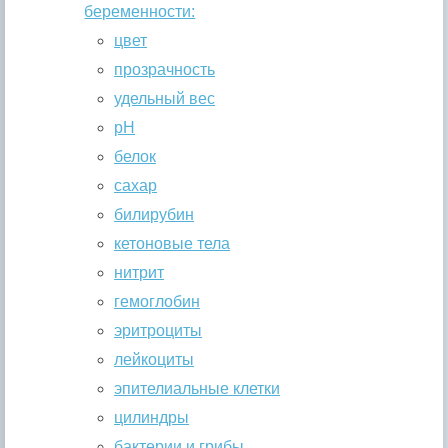
беременности:
цвет
прозрачность
удельный вес
pH
белок
сахар
билирубин
кетоновые тела
нитрит
гемоглобин
эритроциты
лейкоциты
эпителиальные клетки
цилиндры
бактерии и грибы