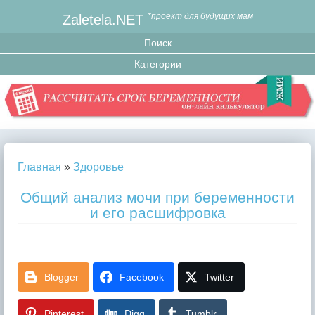
Zaletela.NET
*проект для будущих мам
Главная
»
Здоровье
Общий анализ мочи при беременности
и его расшифровка
Blogger
Facebook
Twitter
Pinterest
Digg
Tumblr