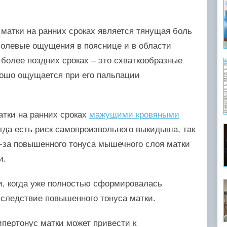
матки на ранних сроках является тянущая боль
 болевые ощущения в пояснице и в области
 более поздних сроках – это схваткообразные
рошо ощущается при его пальпации
атки на ранних сроках
мажущими кровяными
огда есть риск самопроизвольного выкидыша, так
з-за повышенного тонуса мышечного слоя матки
и.
и, когда уже полностью сформировалась
 вследствие повышенного тонуса матки.
ипертонус матки может привести к