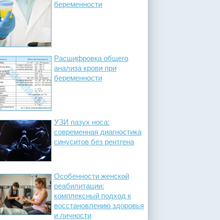
беременности
Расшифровка общего
анализа крови при
беременности
УЗИ пазух носа:
современная диагностика
синуситов без рентгена
Особенности женской
реабилитации:
комплексный подход к
восстановлению здоровья
и личности