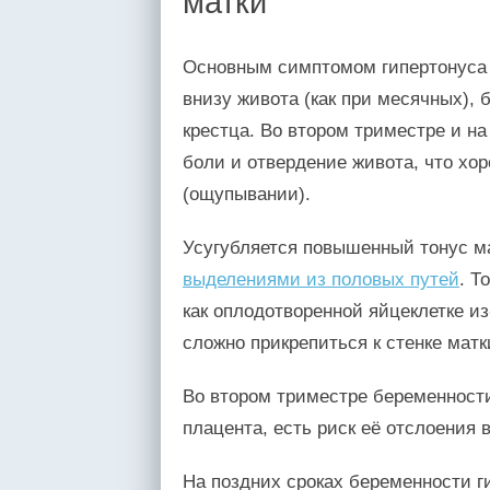
матки
Основным симптомом гипертонуса 
внизу живота (как при месячных),
крестца. Во втором триместре и на
боли и отвердение живота, что хо
(ощупывании).
Усугубляется повышенный тонус м
выделениями из половых путей
. Т
как оплодотворенной яйцеклетке и
сложно прикрепиться к стенке матк
Во втором триместре беременност
плацента, есть риск её отслоения
На поздних сроках беременности г