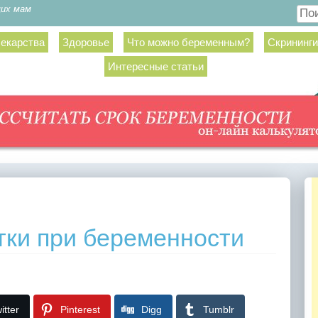
щих мам
Пои
екарства
Здоровье
Что можно беременным?
Скрининги
Интересные статьи
тки при беременности
itter
Pinterest
Digg
Tumblr