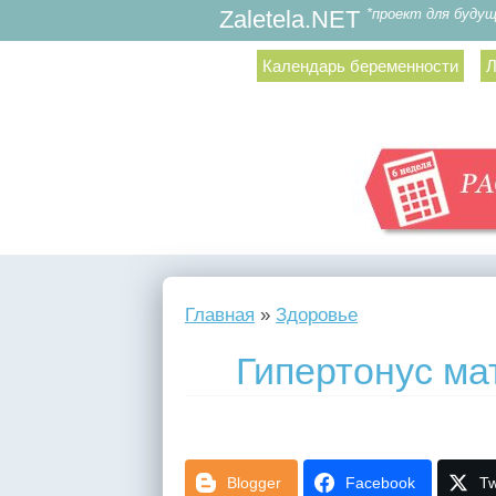
*проект для буду
Zaletela.NET
Календарь беременности
Л
Главная
»
Здоровье
Гипертонус ма
Blogger
Facebook
Tw