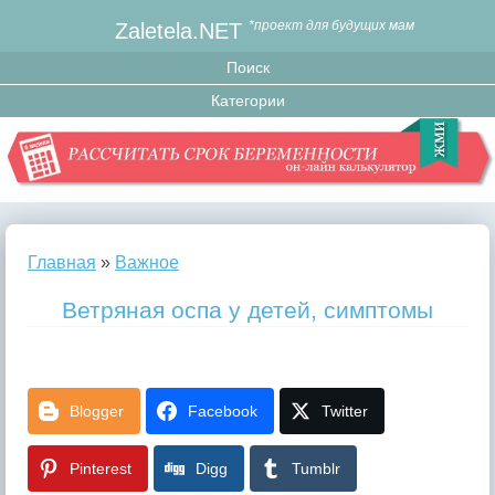
Zaletela.NET
*проект для будущих мам
Главная
»
Важное
Ветряная оспа у детей, симптомы
Blogger
Facebook
Twitter
Pinterest
Digg
Tumblr