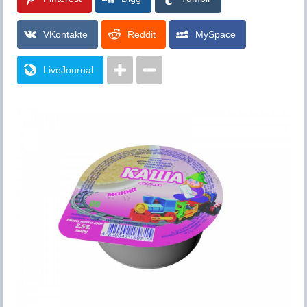
VKontakte
Reddit
MySpace
LiveJournal