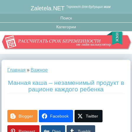
Zaletela.NET
*проект для будущих мам
Главная
»
Важное
Манная каша – незаменимый продукт в
рационе каждого ребенка
Blogger
Facebook
Twitter
Pinterest
Digg
Tumblr