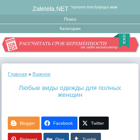
Zaletela.NET
*проект для будущих мам
Главная
»
Важное
Любые виды одежды для полных
женщин
Blogger
Facebook
Twitter
Pinterest
Digg
Tumblr