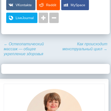
VKontakte
Reddit
MySpace
LiveJournal
←
Остеопатический
Как происходит
массаж — общее
менструальный цикл
→
укрепление здоровья