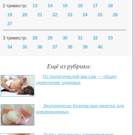
2 триместр:
13
14
15
16
17
18
19
20
21
22
23
24
25
26
27
3 триместр:
28
29
30
31
32
33
34
35
36
37
38
39
40
Ещё из рубрики:
Остеопатический массаж — общее
укрепление здоровья
Экологически безопасные пинетки для
новорожденных
Этапы процедуры ламинирования