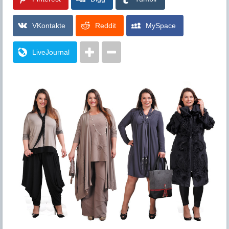
VKontakte
Reddit
MySpace
LiveJournal