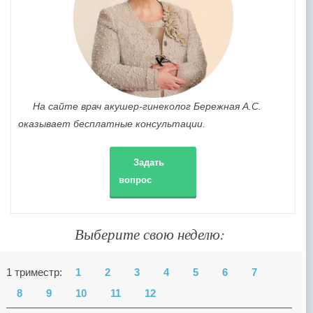
На сайте врач акушер-гинеколог Бережная А.С.
оказывает бесплатные консультации.
Задать
вопрос
Выберите свою неделю:
1 триместр:
1
2
3
4
5
6
7
8
9
10
11
12