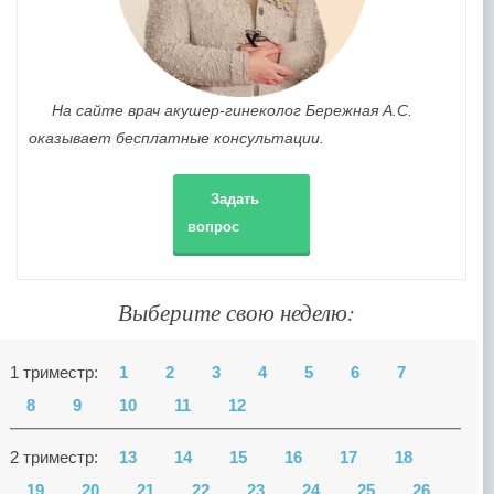
На сайте врач акушер-гинеколог Бережная А.С.
оказывает бесплатные консультации.
Задать
вопрос
Выберите свою неделю:
1 триместр:
1
2
3
4
5
6
7
8
9
10
11
12
2 триместр:
13
14
15
16
17
18
19
20
21
22
23
24
25
26