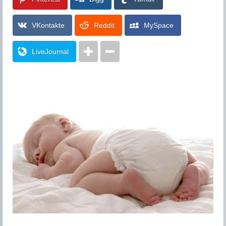
VKontakte
Reddit
MySpace
LiveJournal