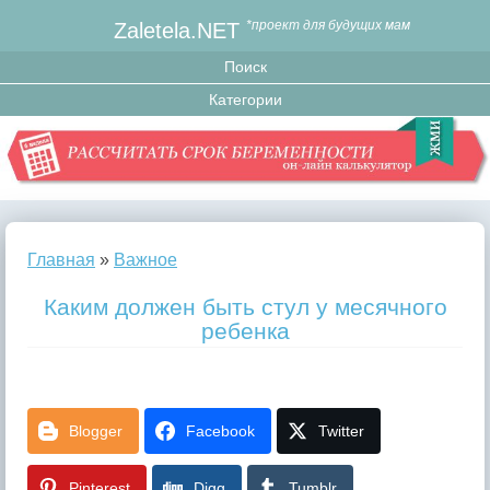
Zaletela.NET
*проект для будущих мам
Главная
»
Важное
Каким должен быть стул у месячного
ребенка
Blogger
Facebook
Twitter
Pinterest
Digg
Tumblr