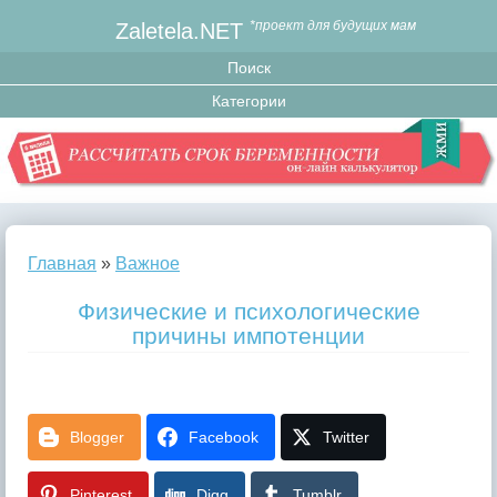
Zaletela.NET
*проект для будущих мам
Главная
»
Важное
Физические и психологические
причины импотенции
Blogger
Facebook
Twitter
Pinterest
Digg
Tumblr