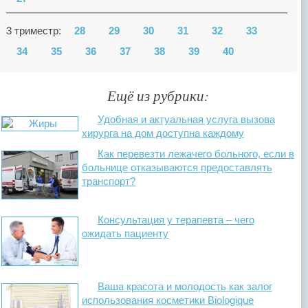
3 триместр:
28
29
30
31
32
33
34
35
36
37
38
39
40
Ещё из рубрики:
Удобная и актуальная услуга вызова
хирурга на дом доступна каждому
Как перевезти лежачего больного, если в
больнице отказываются предоставлять
транспорт?
Консультация у терапевта – чего
ожидать пациенту
Ваша красота и молодость как залог
использования косметики Biologique