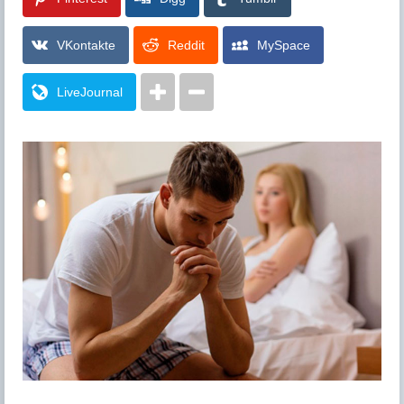
VKontakte
Reddit
MySpace
LiveJournal