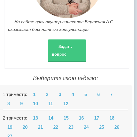
На сайте врач акушер-гинеколог Бережная А.С.
оказывает бесплатные консультации.
Задать
вопрос
Выберите свою неделю:
1 триместр:
1
2
3
4
5
6
7
8
9
10
11
12
2 триместр:
13
14
15
16
17
18
19
20
21
22
23
24
25
26
27