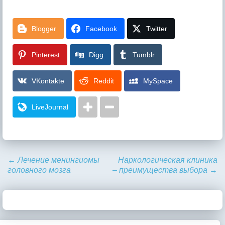
Blogger
Facebook
Twitter
Pinterest
Digg
Tumblr
VKontakte
Reddit
MySpace
LiveJournal
←
Лечение менингиомы
Наркологическая клиника
головного мозга
– преимущества выбора
→