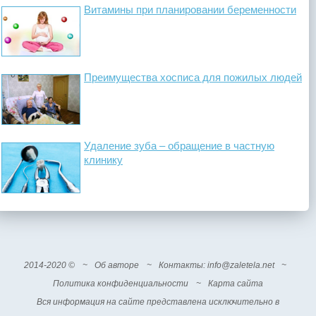
Витамины при планировании беременности
Преимущества хосписа для пожилых людей
Удаление зуба – обращение в частную
клинику
2014-2020 ©
~
Об авторе
~
Контакты
: info@zaletela.net
~
Политика конфиденциальности
~
Карта сайта
Вся информация на сайте представлена исключительно в