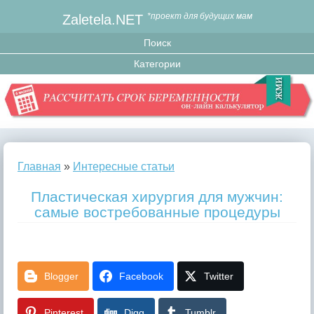
Zaletela.NET
*проект для будущих мам
Главная
»
Интересные статьи
Пластическая хирургия для мужчин:
самые востребованные процедуры
Blogger
Facebook
Twitter
Pinterest
Digg
Tumblr