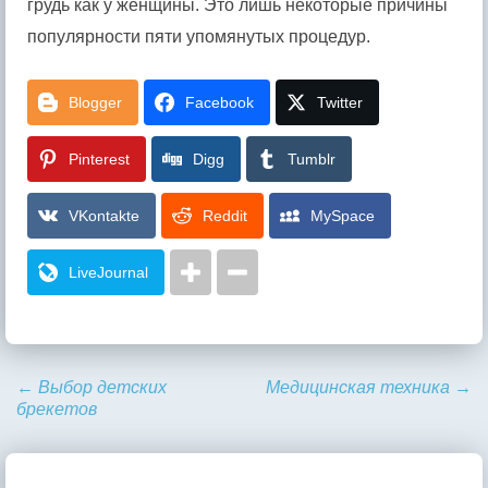
грудь как у женщины. Это лишь некоторые причины
популярности пяти упомянутых процедур.
Blogger
Facebook
Twitter
Pinterest
Digg
Tumblr
VKontakte
Reddit
MySpace
LiveJournal
←
Выбор детских
Медицинская техника
→
брекетов