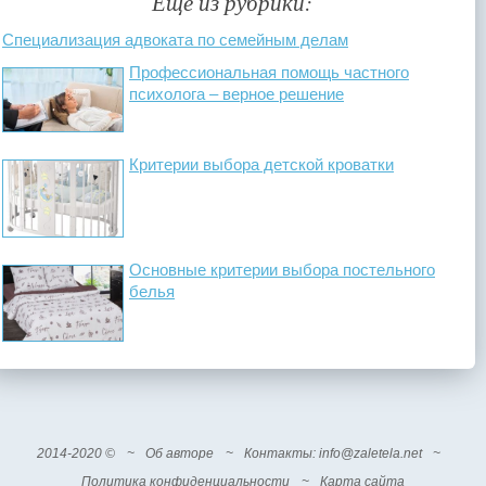
Ещё из рубрики:
Специализация адвоката по семейным делам
Профессиональная помощь частного
психолога – верное решение
Критерии выбора детской кроватки
Основные критерии выбора постельного
белья
2014-2020 ©
~
Об авторе
~
Контакты
: info@zaletela.net
~
Политика конфиденциальности
~
Карта сайта