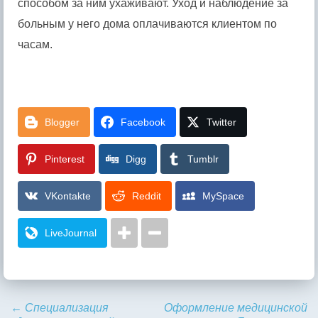
способом за ним ухаживают. Уход и наблюдение за
больным у него дома оплачиваются клиентом по
часам.
Blogger
Facebook
Twitter
Pinterest
Digg
Tumblr
VKontakte
Reddit
MySpace
LiveJournal
←
Специализация
Оформление медицинской