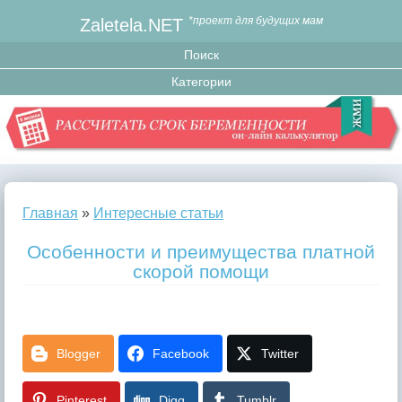
Zaletela.NET
*проект для будущих мам
Главная
»
Интересные статьи
Особенности и преимущества платной
скорой помощи
Blogger
Facebook
Twitter
Pinterest
Digg
Tumblr