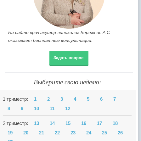
На сайте врач акушер-гинеколог Бережная А.С.
оказывает бесплатные консультации.
Задать вопрос
Выберите свою неделю:
1 триместр:
1
2
3
4
5
6
7
8
9
10
11
12
2 триместр:
13
14
15
16
17
18
19
20
21
22
23
24
25
26