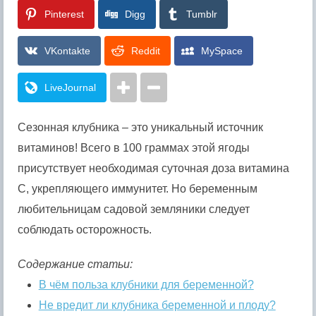
Pinterest
Digg
Tumblr
VKontakte
Reddit
MySpace
LiveJournal
Сезонная клубника – это уникальный источник
витаминов! Всего в 100 граммах этой ягоды
присутствует необходимая суточная доза витамина
C, укрепляющего иммунитет. Но беременным
любительницам садовой земляники следует
соблюдать осторожность.
Содержание статьи:
В чём польза клубники для беременной?
Не вредит ли клубника беременной и плоду?