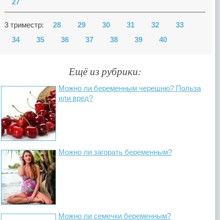
27
3 триместр:
28
29
30
31
32
33
34
35
36
37
38
39
40
Ещё из рубрики:
Можно ли беременным черешню? Польза
или вред?
Можно ли загорать беременным?
Можно ли семечки беременным?