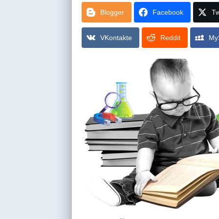
Blogger
Facebook
Tw
VKontakte
Reddit
My