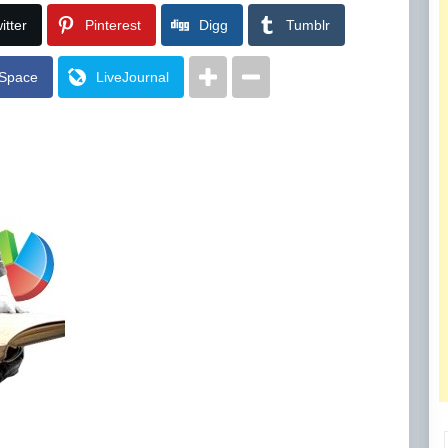
itter
Pinterest
Digg
Tumblr
Space
LiveJournal