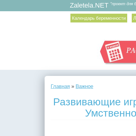
*проект для 
Zaletela.NET
Календарь беременности
Л
Главная
»
Важное
Развивающие игр
Умственно