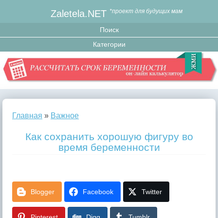
Zaletela.NET
*проект для будущих мам
Главная
»
Важное
Как сохранить хорошую фигуру во
время беременности
Blogger
Facebook
Twitter
Pinterest
Digg
Tumblr