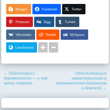
Blogger
Facebook
Twitter
Pinterest
Digg
Tumblr
VKontakte
Reddit
MySpace
LiveJournal
←
Подготовка к
Отличительные
беременности — о чем
характеристики в
нужно помнить
беременностях мальчиком
и девочкой
→