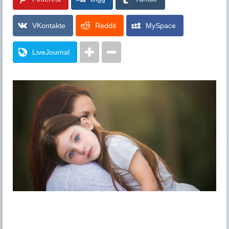
VKontakte
Reddit
MySpace
LiveJournal