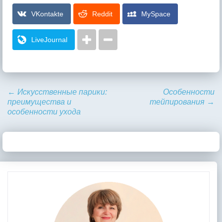
VKontakte
Reddit
MySpace
LiveJournal
←
Искусственные парики:
Особенности
преимущества и
тейпирования
→
особенности ухода