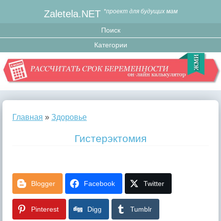
Zaletela.NET
*проект для будущих мам
Главная
»
Здоровье
Гистерэктомия
Blogger
Facebook
Twitter
Pinterest
Digg
Tumblr