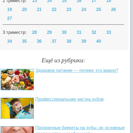
2 триместр:
13
14
15
16
17
18
19
20
21
22
23
24
25
26
27
3 триместр:
28
29
30
31
32
33
34
35
36
37
38
39
40
Ещё из рубрики:
Здоровое питание — почему это важно?
Профессиональная чистка зубов
Прозрачные брекеты на зубы: их основные