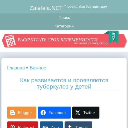
Zaletela.NET
*проект для будущих мам
Главная
»
Важное
Как развивается и проявляется
туберкулез у детей
Blogger
Facebook
Twitter
Pinterest
Digg
Tumblr